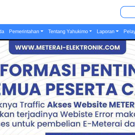
Pencar
da
Pemerintahan
Tentang Yahukimo
Laporan
Pela