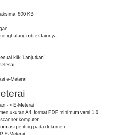
maksimal 800 KB
ngan
/menghalangi objek lainnya
esuai klik 'Lanjutkan'
selesai
si e-Meterai
eterai
n - > E-Meterai
en ukuran A4, format PDF minimum versi 1.6
scanner komputer
formasi penting pada dokumen
QR E-Meterai