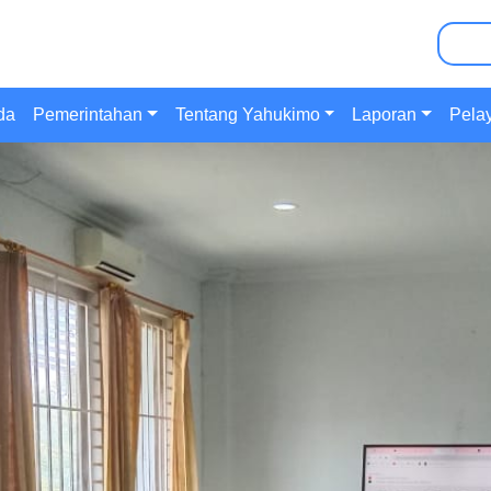
Pencar
da
Pemerintahan
Tentang Yahukimo
Laporan
Pela